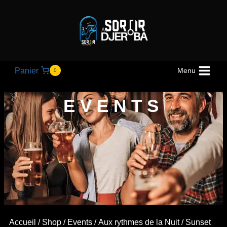
Panier
Menu
0
EVENTS
Accueil
/
Shop
/
Events
/
Aux rythmes de la Nuit
/ Sunset