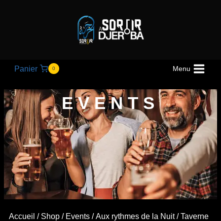
Panier
Menu
0
EVENTS
Accueil
/
Shop
/
Events
/
Aux rythmes de la Nuit
/ Taverne