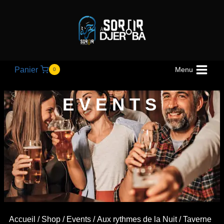
Panier
Menu
0
EVENTS
Accueil
/
Shop
/
Events
/
Aux rythmes de la Nuit
/ Taverne