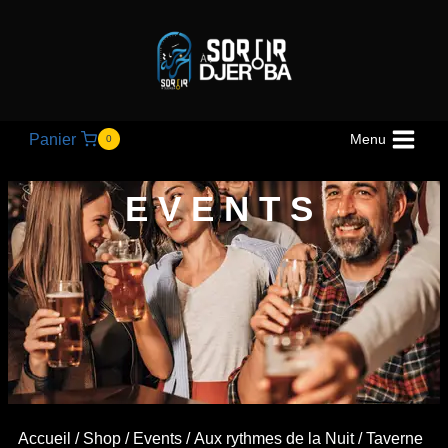
Panier
Menu
0
EVENTS
Accueil
/
Shop
/
Events
/
Aux rythmes de la Nuit
/ Taverne