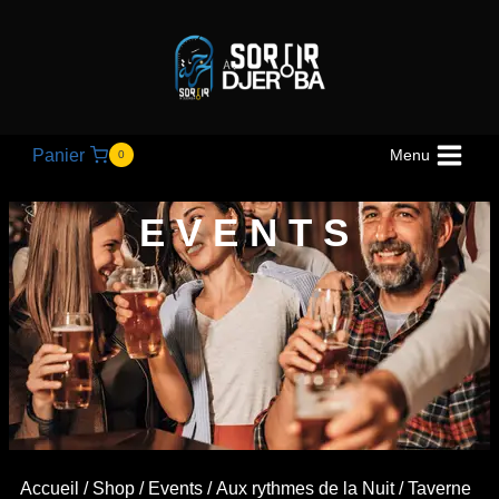
Panier
Menu
0
EVENTS
Accueil
/
Shop
/
Events
/
Aux rythmes de la Nuit
/ Taverne