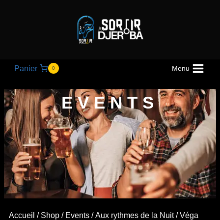
Panier
Menu
0
EVENTS
Accueil
/
Shop
/
Events
/
Aux rythmes de la Nuit
/ Véga