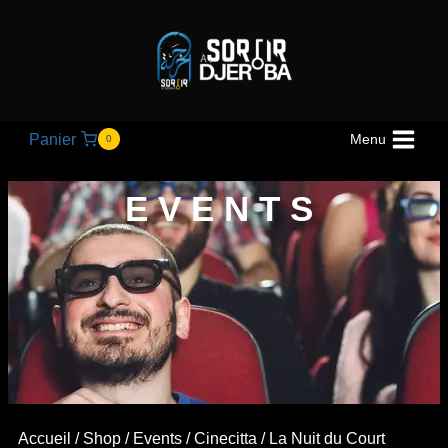
Panier
Menu
0
EVENTS
Accueil
/
Shop
/
Events
/
Cinecitta
/ La Nuit du Court