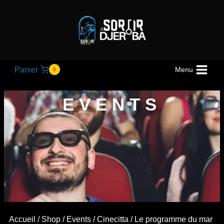
Panier
Menu
0
EVENTS
Accueil
/
Shop
/
Events
/
Cinecitta
/ Le programme du mar