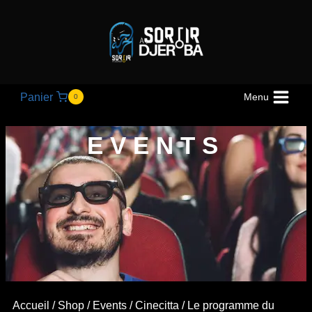
Panier
Menu
0
EVENTS
Accueil
/
Shop
/
Events
/
Cinecitta
/ Le programme du