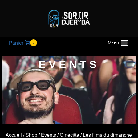
Panier
Menu
0
EVENTS
Accueil
/
Shop
/
Events
/
Cinecitta
/ Les films du dimanche