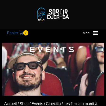
Panier
Menu
0
EVENTS
Accueil
/
Shop
/
Events
/
Cinecitta
/ Les films du mardi à