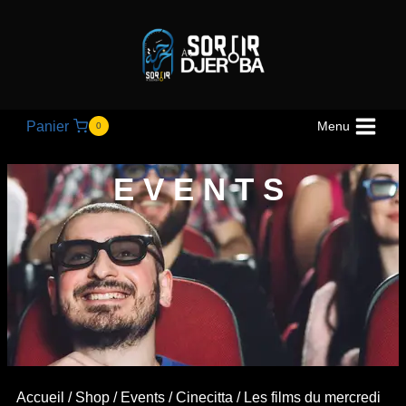
Panier
Menu
0
EVENTS
Accueil
/
Shop
/
Events
/
Cinecitta
/ Les films du mercredi