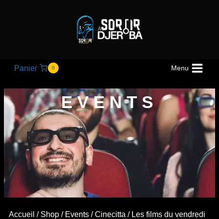
Panier
Menu
0
EVENTS
Accueil
/
Shop
/
Events
/
Cinecitta
/ Les films du vendredi