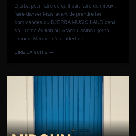
Djerba pour faire ce qu’il sait faire de mieux :
faire danser.Mais avant de prendre les
commandes du DJERBA MUSIC LAND dans
sa 11ème édition au Grand Casino Djerba,
Francis Mercier s’est offert un…
LIRE LA SUITE