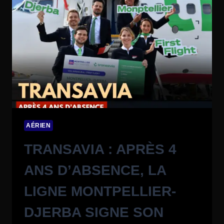
AÉRIEN
TRANSAVIA : APRÈS 4
ANS D’ABSENCE, LA
LIGNE MONTPELLIER-
DJERBA SIGNE SON