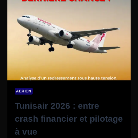
AÉRIEN
Tunisair 2026 : entre
crash financier et pilotage
à vue