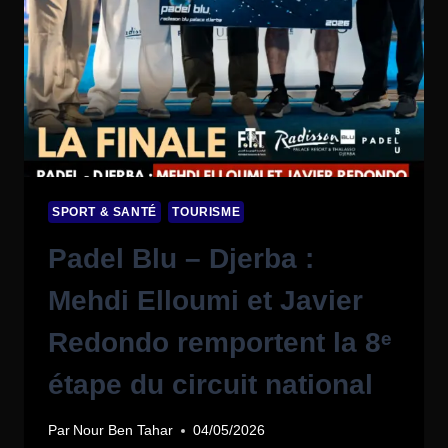
SPORT & SANTÉ
TOURISME
Padel Blu – Djerba :
Mehdi Elloumi et Javier
Redondo remportent la 8ᵉ
étape du circuit national
Par
Nour Ben Tahar
04/05/2026