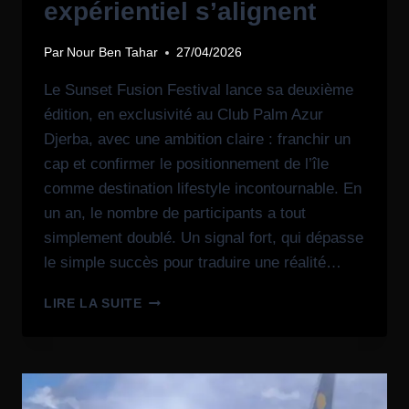
expérientiel s’alignent
Par
Nour Ben Tahar
27/04/2026
Le Sunset Fusion Festival lance sa deuxième
édition, en exclusivité au Club Palm Azur
Djerba, avec une ambition claire : franchir un
cap et confirmer le positionnement de l’île
comme destination lifestyle incontournable. En
un an, le nombre de participants a tout
simplement doublé. Un signal fort, qui dépasse
le simple succès pour traduire une réalité…
LIRE LA SUITE