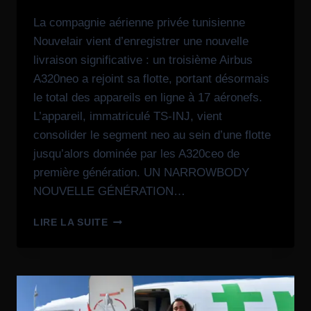
La compagnie aérienne privée tunisienne
Nouvelair vient d’enregistrer une nouvelle
livraison significative : un troisième Airbus
A320neo a rejoint sa flotte, portant désormais
le total des appareils en ligne à 17 aéronefs.
L’appareil, immatriculé TS-INJ, vient
consolider le segment neo au sein d’une flotte
jusqu’alors dominée par les A320ceo de
première génération. UN NARROWBODY
NOUVELLE GÉNÉRATION…
LIRE LA SUITE